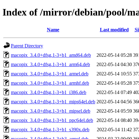
Index of /mirror/debian/pool/
Name
Last modified
Si
Parent Directory
macopix_3.4.0+dfsg.1-3+b1_amd64.deb
2022-05-14 05:28
39
macopix_3.4.0+dfsg.1-3+b1_arm64.deb
2022-05-14 04:30
37
macopix_3.4.0+dfsg.1-3+b1_armel.deb
2022-05-14 10:55
37
macopix_3.4.0+dfsg.1-3+b1_armhf.deb
2022-05-14 05:28
37
macopix_3.4.0+dfsg.1-3+b1_i386.deb
2022-05-14 07:49
40
macopix_3.4.0+dfsg.1-3+b1_mips64el.deb
2022-05-14 04:56
36
macopix_3.4.0+dfsg.1-3+b1_mipsel.deb
2022-05-14 05:59
36
macopix_3.4.0+dfsg.1-3+b1_ppc64el.deb
2022-05-14 08:40
39
macopix_3.4.0+dfsg.1-3+b1_s390x.deb
2022-05-14 11:42
37
macopix_3.4.0+dfsg.1-3+b3_armel.deb
2024-03-22 00:00
36