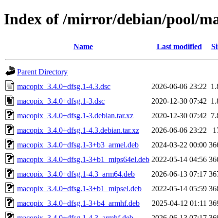
Index of /mirror/debian/pool/
Name
Last modified
Si
Parent Directory
macopix_3.4.0+dfsg.1-4.3.dsc
2026-06-06 23:22
1
macopix_3.4.0+dfsg.1-3.dsc
2020-12-30 07:42
1
macopix_3.4.0+dfsg.1-3.debian.tar.xz
2020-12-30 07:42
7
macopix_3.4.0+dfsg.1-4.3.debian.tar.xz
2026-06-06 23:22
1
macopix_3.4.0+dfsg.1-3+b3_armel.deb
2024-03-22 00:00
36
macopix_3.4.0+dfsg.1-3+b1_mips64el.deb
2022-05-14 04:56
36
macopix_3.4.0+dfsg.1-4.3_arm64.deb
2026-06-13 07:17
36
macopix_3.4.0+dfsg.1-3+b1_mipsel.deb
2022-05-14 05:59
36
macopix_3.4.0+dfsg.1-3+b4_armhf.deb
2025-04-12 01:11
36
macopix_3.4.0+dfsg.1-4.3_armhf.deb
2026-06-13 07:17
36