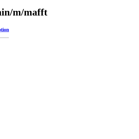
ain/m/mafft
ption