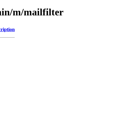
in/m/mailfilter
ription