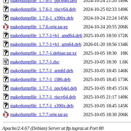
makedumpfile_1.7.6-1_ppc64el.deb
2024-10-24 21:20
149K
makedumpfile_1.7.6-1_riscv64.deb
2024-10-25 02:33
149K
makedumpfile_1.7.6-1_s390x.deb
2024-10-24 22:24
145K
makedumpfile_1.7.6.orig.tar.gz
2024-10-24 20:55
206K
makedumpfile_1.7.7-1+b1_amd64.deb
2025-10-05 18:50
172K
makedumpfile_1.7.7-1+b1_arm64.deb
2026-01-20 18:56
134K
makedumpfile_1.7.7-1.debian.tar.xz
2025-10-05 18:30
18K
makedumpfile_1.7.7-1.dsc
2025-10-05 18:30
1.6K
makedumpfile_1.7.7-1_armhf.deb
2025-10-05 18:45
146K
makedumpfile_1.7.7-1_i386.deb
2025-10-05 18:45
173K
makedumpfile_1.7.7-1_ppc64el.deb
2025-10-05 18:45
151K
makedumpfile_1.7.7-1_riscv64.deb
2025-10-05 21:17
149K
makedumpfile_1.7.7-1_s390x.deb
2025-10-05 18:45
145K
makedumpfile_1.7.7.orig.tar.gz
2025-10-05 18:30
206K
Apache/2.4.67 (Debian) Server at ftp.tugraz.at Port 80