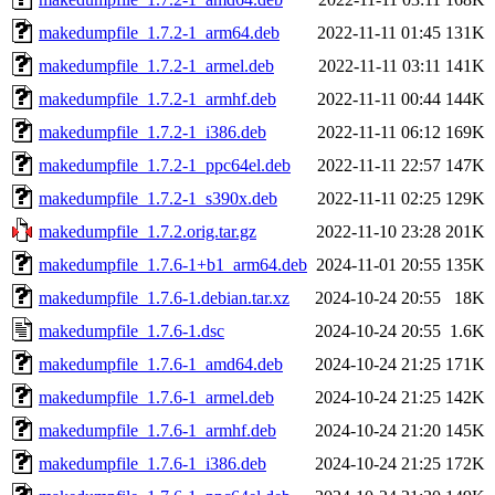
makedumpfile_1.7.2-1_arm64.deb
2022-11-11 01:45
131K
makedumpfile_1.7.2-1_armel.deb
2022-11-11 03:11
141K
makedumpfile_1.7.2-1_armhf.deb
2022-11-11 00:44
144K
makedumpfile_1.7.2-1_i386.deb
2022-11-11 06:12
169K
makedumpfile_1.7.2-1_ppc64el.deb
2022-11-11 22:57
147K
makedumpfile_1.7.2-1_s390x.deb
2022-11-11 02:25
129K
makedumpfile_1.7.2.orig.tar.gz
2022-11-10 23:28
201K
makedumpfile_1.7.6-1+b1_arm64.deb
2024-11-01 20:55
135K
makedumpfile_1.7.6-1.debian.tar.xz
2024-10-24 20:55
18K
makedumpfile_1.7.6-1.dsc
2024-10-24 20:55
1.6K
makedumpfile_1.7.6-1_amd64.deb
2024-10-24 21:25
171K
makedumpfile_1.7.6-1_armel.deb
2024-10-24 21:25
142K
makedumpfile_1.7.6-1_armhf.deb
2024-10-24 21:20
145K
makedumpfile_1.7.6-1_i386.deb
2024-10-24 21:25
172K