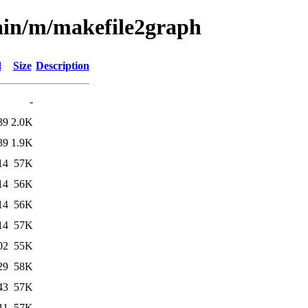
ain/m/makefile2graph
d
Size
Description
-
39
2.0K
39
1.9K
14
57K
14
56K
14
56K
14
57K
02
55K
29
58K
43
57K
11
57K