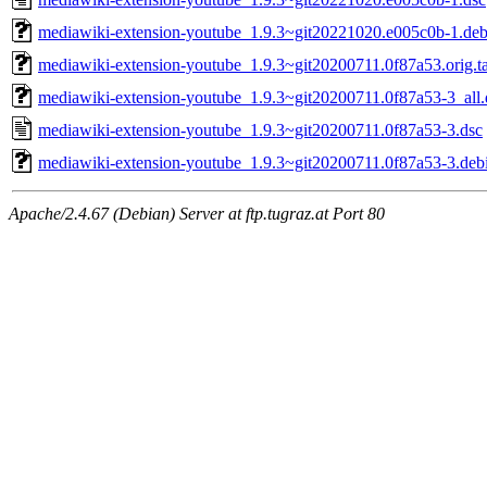
mediawiki-extension-youtube_1.9.3~git20221020.e005c0b-1.debi
mediawiki-extension-youtube_1.9.3~git20200711.0f87a53.orig.ta
mediawiki-extension-youtube_1.9.3~git20200711.0f87a53-3_all
mediawiki-extension-youtube_1.9.3~git20200711.0f87a53-3.dsc
mediawiki-extension-youtube_1.9.3~git20200711.0f87a53-3.debi
Apache/2.4.67 (Debian) Server at ftp.tugraz.at Port 80