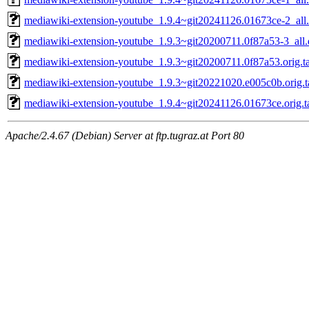
mediawiki-extension-youtube_1.9.4~git20241126.01673ce-2_all
mediawiki-extension-youtube_1.9.3~git20200711.0f87a53-3_all
mediawiki-extension-youtube_1.9.3~git20200711.0f87a53.orig.ta
mediawiki-extension-youtube_1.9.3~git20221020.e005c0b.orig.t
mediawiki-extension-youtube_1.9.4~git20241126.01673ce.orig.ta
Apache/2.4.67 (Debian) Server at ftp.tugraz.at Port 80