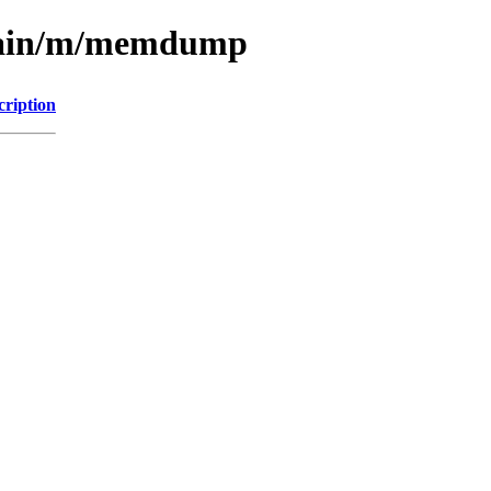
/main/m/memdump
cription