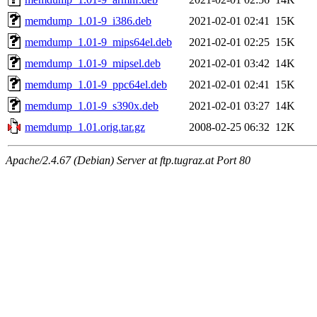
memdump_1.01-9_i386.deb
2021-02-01 02:41
15K
memdump_1.01-9_mips64el.deb
2021-02-01 02:25
15K
memdump_1.01-9_mipsel.deb
2021-02-01 03:42
14K
memdump_1.01-9_ppc64el.deb
2021-02-01 02:41
15K
memdump_1.01-9_s390x.deb
2021-02-01 03:27
14K
memdump_1.01.orig.tar.gz
2008-02-25 06:32
12K
Apache/2.4.67 (Debian) Server at ftp.tugraz.at Port 80