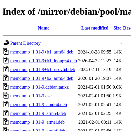
Index of /mirror/debian/pool
Name
Last modified
Size
Des
Parent Directory
-
memdump_1.01-9+b1_arm64.deb
2024-10-28 09:55
14K
memdump_1.01-9+b1_loong64.deb
2026-04-22 12:23
14K
memdump_1.01-9+b1_riscv64.deb
2024-02-11 13:19
14K
memdump_1.01-9+b2_arm64.deb
2026-01-20 19:07
14K
memdump_1.01-9.debian.tar.xz
2021-02-01 01:50
9.0K
memdump_1.01-9.dsc
2021-02-01 01:50
1.9K
memdump_1.01-9_amd64.deb
2021-02-01 02:41
14K
memdump_1.01-9_arm64.deb
2021-02-01 02:25
14K
memdump_1.01-9_armel.deb
2021-02-01 03:11
14K
memdump_1.01-9_armhf.deb
2021-02-01 02:56
14K