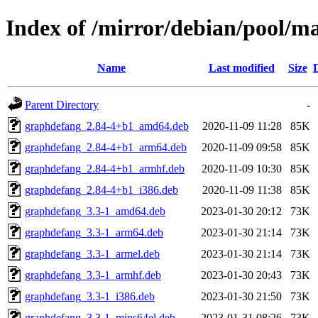
Index of /mirror/debian/pool/
Name
Last modified
Size
Parent Directory
-
graphdefang_2.84-4+b1_amd64.deb
2020-11-09 11:28
85K
graphdefang_2.84-4+b1_arm64.deb
2020-11-09 09:58
85K
graphdefang_2.84-4+b1_armhf.deb
2020-11-09 10:30
85K
graphdefang_2.84-4+b1_i386.deb
2020-11-09 11:38
85K
graphdefang_3.3-1_amd64.deb
2023-01-30 20:12
73K
graphdefang_3.3-1_arm64.deb
2023-01-30 21:14
73K
graphdefang_3.3-1_armel.deb
2023-01-30 21:14
73K
graphdefang_3.3-1_armhf.deb
2023-01-30 20:43
73K
graphdefang_3.3-1_i386.deb
2023-01-30 21:50
73K
graphdefang_3.3-1_mips64el.deb
2023-01-31 08:26
73K