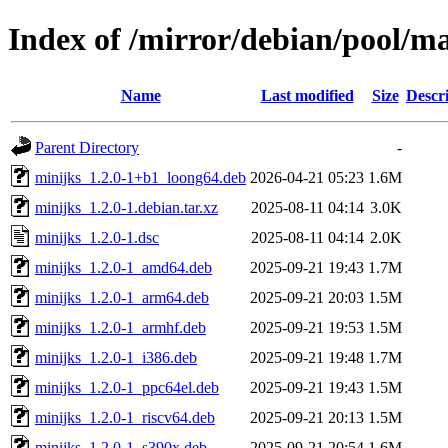
Index of /mirror/debian/pool/m
Name
Last modified
Size
Descr
Parent Directory
-
minijks_1.2.0-1+b1_loong64.deb
2026-04-21 05:23
1.6M
minijks_1.2.0-1.debian.tar.xz
2025-08-11 04:14
3.0K
minijks_1.2.0-1.dsc
2025-08-11 04:14
2.0K
minijks_1.2.0-1_amd64.deb
2025-09-21 19:43
1.7M
minijks_1.2.0-1_arm64.deb
2025-09-21 20:03
1.5M
minijks_1.2.0-1_armhf.deb
2025-09-21 19:53
1.5M
minijks_1.2.0-1_i386.deb
2025-09-21 19:48
1.7M
minijks_1.2.0-1_ppc64el.deb
2025-09-21 19:43
1.5M
minijks_1.2.0-1_riscv64.deb
2025-09-21 20:13
1.5M
minijks_1.2.0-1_s390x.deb
2025-09-21 20:54
1.6M