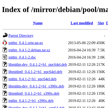
Index of /mirror/debian/pool/m
Name
Last modified
Size
D
Parent Directory
-
mitlm_0.4.1.orig.tar.gz
2013-05-06 22:09
450K
mitlm_0.4.1-2.debian.tar.xz
2016-04-24 16:39
7.5K
mitlm_0.4.1-2.dsc
2016-04-24 16:39
2.0K
libmitlm-dev_0.4.1-2+b1_ppc64el.deb
2019-02-11 12:26
217K
libmitlm0_0.4.1-2+b1_ppc64el.deb
2019-02-11 12:26
156K
mitlm_0.4.1-2+b1_ppc64el.deb
2019-02-11 12:26
44K
libmitlm-dev_0.4.1-2+b1_s390x.deb
2019-02-11 12:26
186K
libmitlm0_0.4.1-2+b1_s390x.deb
2019-02-11 12:26
135K
mitlm_0.4.1-2+b1_s390x.deb
2019-02-11 12:26
40K
libmitlm-dev_0.4.1-2+b1_arm64.deb
2019-02-11 12:42
194K