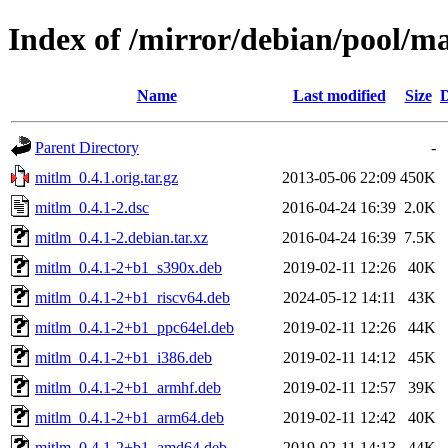
Index of /mirror/debian/pool/m
Name
Last modified
Size
D
Parent Directory
-
mitlm_0.4.1.orig.tar.gz
2013-05-06 22:09
450K
mitlm_0.4.1-2.dsc
2016-04-24 16:39
2.0K
mitlm_0.4.1-2.debian.tar.xz
2016-04-24 16:39
7.5K
mitlm_0.4.1-2+b1_s390x.deb
2019-02-11 12:26
40K
mitlm_0.4.1-2+b1_riscv64.deb
2024-05-12 14:11
43K
mitlm_0.4.1-2+b1_ppc64el.deb
2019-02-11 12:26
44K
mitlm_0.4.1-2+b1_i386.deb
2019-02-11 14:12
45K
mitlm_0.4.1-2+b1_armhf.deb
2019-02-11 12:57
39K
mitlm_0.4.1-2+b1_arm64.deb
2019-02-11 12:42
40K
mitlm_0.4.1-2+b1_amd64.deb
2019-02-11 14:13
44K