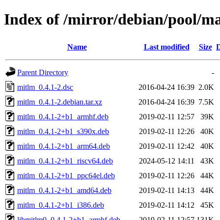
Index of /mirror/debian/pool/m
Name
Last modified
Size
D
Parent Directory
-
mitlm_0.4.1-2.dsc
2016-04-24 16:39
2.0K
mitlm_0.4.1-2.debian.tar.xz
2016-04-24 16:39
7.5K
mitlm_0.4.1-2+b1_armhf.deb
2019-02-11 12:57
39K
mitlm_0.4.1-2+b1_s390x.deb
2019-02-11 12:26
40K
mitlm_0.4.1-2+b1_arm64.deb
2019-02-11 12:42
40K
mitlm_0.4.1-2+b1_riscv64.deb
2024-05-12 14:11
43K
mitlm_0.4.1-2+b1_ppc64el.deb
2019-02-11 12:26
44K
mitlm_0.4.1-2+b1_amd64.deb
2019-02-11 14:13
44K
mitlm_0.4.1-2+b1_i386.deb
2019-02-11 14:12
45K
libmitlm0_0.4.1-2+b1_armhf.deb
2019-02-11 12:57
131K