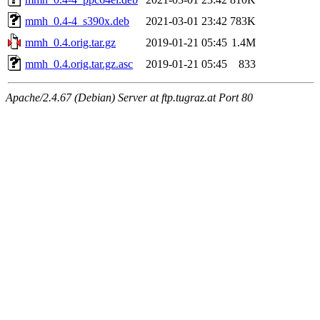
mmh_0.4-4_s390x.deb
2021-03-01 23:42
783K
mmh_0.4.orig.tar.gz
2019-01-21 05:45
1.4M
mmh_0.4.orig.tar.gz.asc
2019-01-21 05:45
833
Apache/2.4.67 (Debian) Server at ftp.tugraz.at Port 80