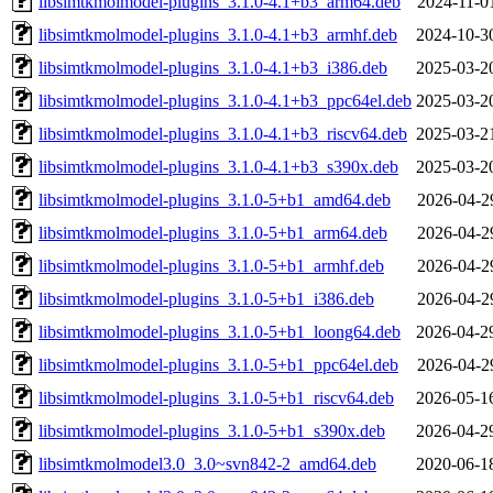
libsimtkmolmodel-plugins_3.1.0-4.1+b3_arm64.deb
2024-11-0
libsimtkmolmodel-plugins_3.1.0-4.1+b3_armhf.deb
2024-10-3
libsimtkmolmodel-plugins_3.1.0-4.1+b3_i386.deb
2025-03-2
libsimtkmolmodel-plugins_3.1.0-4.1+b3_ppc64el.deb
2025-03-2
libsimtkmolmodel-plugins_3.1.0-4.1+b3_riscv64.deb
2025-03-2
libsimtkmolmodel-plugins_3.1.0-4.1+b3_s390x.deb
2025-03-2
libsimtkmolmodel-plugins_3.1.0-5+b1_amd64.deb
2026-04-2
libsimtkmolmodel-plugins_3.1.0-5+b1_arm64.deb
2026-04-2
libsimtkmolmodel-plugins_3.1.0-5+b1_armhf.deb
2026-04-2
libsimtkmolmodel-plugins_3.1.0-5+b1_i386.deb
2026-04-2
libsimtkmolmodel-plugins_3.1.0-5+b1_loong64.deb
2026-04-2
libsimtkmolmodel-plugins_3.1.0-5+b1_ppc64el.deb
2026-04-2
libsimtkmolmodel-plugins_3.1.0-5+b1_riscv64.deb
2026-05-1
libsimtkmolmodel-plugins_3.1.0-5+b1_s390x.deb
2026-04-2
libsimtkmolmodel3.0_3.0~svn842-2_amd64.deb
2020-06-1