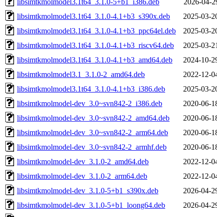
libsimtkmolmodel3.1t64_3.1.0-5+b1_i386.deb
2026-04-2
libsimtkmolmodel3.1t64_3.1.0-4.1+b3_s390x.deb
2025-03-2
libsimtkmolmodel3.1t64_3.1.0-4.1+b3_ppc64el.deb
2025-03-2
libsimtkmolmodel3.1t64_3.1.0-4.1+b3_riscv64.deb
2025-03-2
libsimtkmolmodel3.1t64_3.1.0-4.1+b3_amd64.deb
2024-10-2
libsimtkmolmodel3.1_3.1.0-2_amd64.deb
2022-12-0
libsimtkmolmodel3.1t64_3.1.0-4.1+b3_i386.deb
2025-03-2
libsimtkmolmodel-dev_3.0~svn842-2_i386.deb
2020-06-1
libsimtkmolmodel-dev_3.0~svn842-2_amd64.deb
2020-06-1
libsimtkmolmodel-dev_3.0~svn842-2_arm64.deb
2020-06-1
libsimtkmolmodel-dev_3.0~svn842-2_armhf.deb
2020-06-1
libsimtkmolmodel-dev_3.1.0-2_amd64.deb
2022-12-0
libsimtkmolmodel-dev_3.1.0-2_arm64.deb
2022-12-0
libsimtkmolmodel-dev_3.1.0-5+b1_s390x.deb
2026-04-2
libsimtkmolmodel-dev_3.1.0-5+b1_loong64.deb
2026-04-2