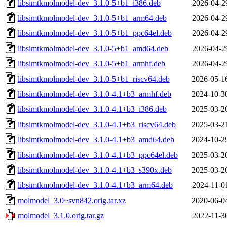
libsimtkmolmodel-dev_3.1.0-5+b1_i386.deb
2026-04-2
libsimtkmolmodel-dev_3.1.0-5+b1_arm64.deb
2026-04-2
libsimtkmolmodel-dev_3.1.0-5+b1_ppc64el.deb
2026-04-2
libsimtkmolmodel-dev_3.1.0-5+b1_amd64.deb
2026-04-2
libsimtkmolmodel-dev_3.1.0-5+b1_armhf.deb
2026-04-2
libsimtkmolmodel-dev_3.1.0-5+b1_riscv64.deb
2026-05-1
libsimtkmolmodel-dev_3.1.0-4.1+b3_armhf.deb
2024-10-3
libsimtkmolmodel-dev_3.1.0-4.1+b3_i386.deb
2025-03-2
libsimtkmolmodel-dev_3.1.0-4.1+b3_riscv64.deb
2025-03-2
libsimtkmolmodel-dev_3.1.0-4.1+b3_amd64.deb
2024-10-2
libsimtkmolmodel-dev_3.1.0-4.1+b3_ppc64el.deb
2025-03-2
libsimtkmolmodel-dev_3.1.0-4.1+b3_s390x.deb
2025-03-2
libsimtkmolmodel-dev_3.1.0-4.1+b3_arm64.deb
2024-11-0
molmodel_3.0~svn842.orig.tar.xz
2020-06-0
molmodel_3.1.0.orig.tar.gz
2022-11-3