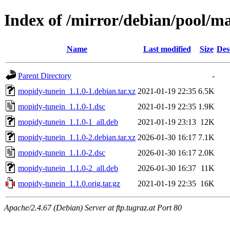
Index of /mirror/debian/pool/
Name
Last modified
Size
Des
Parent Directory
-
mopidy-tunein_1.1.0-1.debian.tar.xz
2021-01-19 22:35
6.5K
mopidy-tunein_1.1.0-1.dsc
2021-01-19 22:35
1.9K
mopidy-tunein_1.1.0-1_all.deb
2021-01-19 23:13
12K
mopidy-tunein_1.1.0-2.debian.tar.xz
2026-01-30 16:17
7.1K
mopidy-tunein_1.1.0-2.dsc
2026-01-30 16:17
2.0K
mopidy-tunein_1.1.0-2_all.deb
2026-01-30 16:37
11K
mopidy-tunein_1.1.0.orig.tar.gz
2021-01-19 22:35
16K
Apache/2.4.67 (Debian) Server at ftp.tugraz.at Port 80