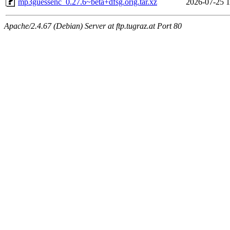
mp3guessenc_0.27.6~beta+dfsg.orig.tar.xz
2026-07-25 1
Apache/2.4.67 (Debian) Server at ftp.tugraz.at Port 80