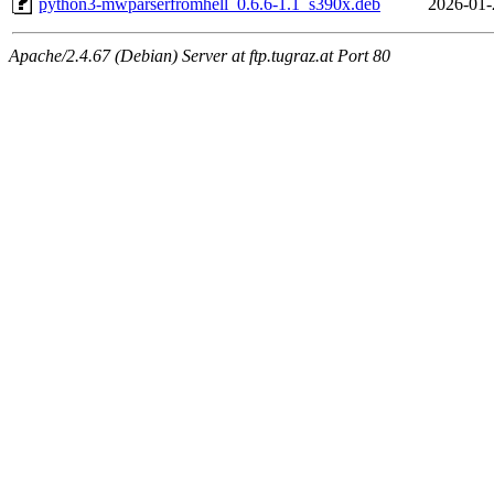
python3-mwparserfromhell_0.6.6-1.1_s390x.deb
2026-01-
Apache/2.4.67 (Debian) Server at ftp.tugraz.at Port 80