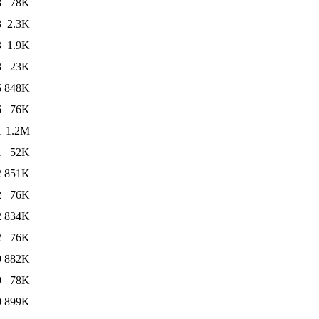
8
78K
3
2.3K
3
1.9K
3
23K
6
848K
6
76K
1
1.2M
1
52K
2
851K
2
76K
2
834K
2
76K
9
882K
9
78K
0
899K