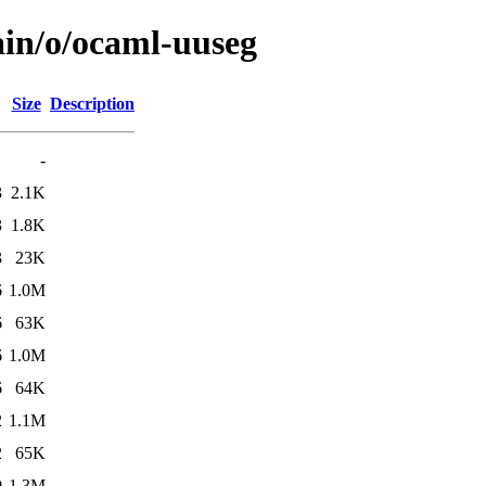
ain/o/ocaml-uuseg
Size
Description
-
3
2.1K
3
1.8K
3
23K
6
1.0M
6
63K
6
1.0M
6
64K
2
1.1M
2
65K
0
1.3M