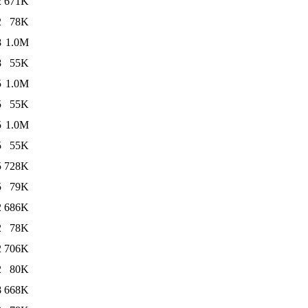
2
671K
2
78K
8
1.0M
8
55K
5
1.0M
5
55K
5
1.0M
5
55K
5
728K
5
79K
2
686K
2
78K
2
706K
2
80K
8
668K