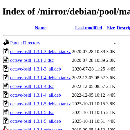
Index of /mirror/debian/pool/ma
Name
Last modified
Size
Descri
Parent Directory
-
octave-bsltl_1.3.1-3.debian.tar.xz
2020-07-28 10:39
3.0K
octave-bsltl_1.3.1-3.dsc
2020-07-28 10:39
2.0K
octave-bsltl_1.3.1-3_all.deb
2020-07-28 11:25
44K
octave-bsltl_1.3.1-4.debian.tar.xz
2022-12-05 08:57
3.6K
octave-bsltl_1.3.1-4.dsc
2022-12-05 08:57
2.1K
octave-bsltl_1.3.1-4_all.deb
2022-12-05 10:12
44K
octave-bsltl_1.3.1-5.debian.tar.xz
2025-10-11 10:15
3.8K
octave-bsltl_1.3.1-5.dsc
2025-10-11 10:15
2.1K
octave-bsltl_1.3.1-5_all.deb
2025-10-11 10:51
44K
octave-bsltl_1.3.1.orig.tar.gz
2019-09-05 14:53
59K