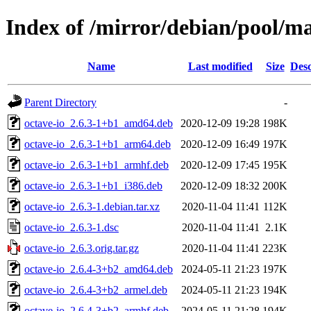
Index of /mirror/debian/pool/ma
Name
Last modified
Size
Desc
Parent Directory
-
octave-io_2.6.3-1+b1_amd64.deb
2020-12-09 19:28
198K
octave-io_2.6.3-1+b1_arm64.deb
2020-12-09 16:49
197K
octave-io_2.6.3-1+b1_armhf.deb
2020-12-09 17:45
195K
octave-io_2.6.3-1+b1_i386.deb
2020-12-09 18:32
200K
octave-io_2.6.3-1.debian.tar.xz
2020-11-04 11:41
112K
octave-io_2.6.3-1.dsc
2020-11-04 11:41
2.1K
octave-io_2.6.3.orig.tar.gz
2020-11-04 11:41
223K
octave-io_2.6.4-3+b2_amd64.deb
2024-05-11 21:23
197K
octave-io_2.6.4-3+b2_armel.deb
2024-05-11 21:23
194K
octave-io_2.6.4-3+b2_armhf.deb
2024-05-11 21:28
194K