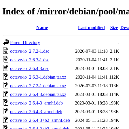
Index of /mirror/debian/pool/ma
Name
Last modified
Size
Desc
Parent Directory
-
octave-io_2.7.2-1.dsc
2026-07-03 11:18
2.1K
octave-io_2.6.3-1.dsc
2020-11-04 11:41
2.1K
octave-io_2.6.4-3.dsc
2023-03-01 18:03
2.1K
octave-io_2.6.3-1.debian.tar.xz
2020-11-04 11:41
112K
octave-io_2.7.2-1.debian.tar.xz
2026-07-03 11:18
113K
octave-io_2.6.4-3.debian.tar.xz
2023-03-01 18:03
114K
octave-io_2.6.4-3_armhf.deb
2023-03-01 18:28
193K
octave-io_2.6.4-3_armel.deb
2023-03-01 18:28
193K
octave-io_2.6.4-3+b2_armhf.deb
2024-05-11 21:28
194K
octave-io_2.6.4-3+b2_armel.deb
2024-05-11 21:23
194K