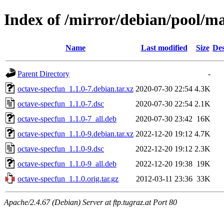
Index of /mirror/debian/pool/ma
Name
Last modified
Size
Des
Parent Directory
-
octave-specfun_1.1.0-7.debian.tar.xz
2020-07-30 22:54
4.3K
octave-specfun_1.1.0-7.dsc
2020-07-30 22:54
2.1K
octave-specfun_1.1.0-7_all.deb
2020-07-30 23:42
16K
octave-specfun_1.1.0-9.debian.tar.xz
2022-12-20 19:12
4.7K
octave-specfun_1.1.0-9.dsc
2022-12-20 19:12
2.3K
octave-specfun_1.1.0-9_all.deb
2022-12-20 19:38
19K
octave-specfun_1.1.0.orig.tar.gz
2012-03-11 23:36
33K
Apache/2.4.67 (Debian) Server at ftp.tugraz.at Port 80