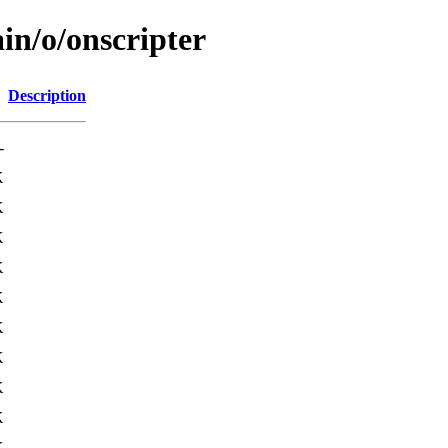
in/o/onscripter
Description
-
K
K
K
K
K
K
K
K
K
K