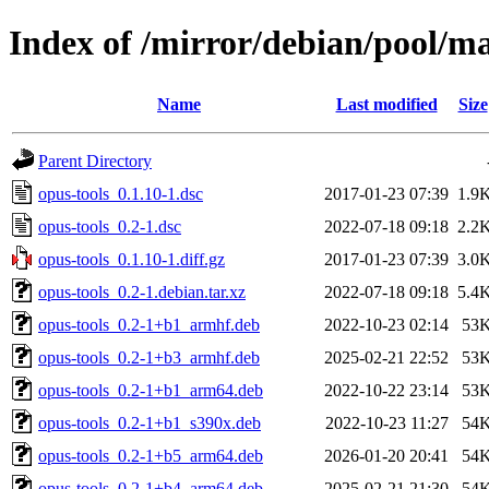
Index of /mirror/debian/pool/ma
Name
Last modified
Size
Parent Directory
opus-tools_0.1.10-1.dsc
2017-01-23 07:39
1.9
opus-tools_0.2-1.dsc
2022-07-18 09:18
2.2
opus-tools_0.1.10-1.diff.gz
2017-01-23 07:39
3.0
opus-tools_0.2-1.debian.tar.xz
2022-07-18 09:18
5.4
opus-tools_0.2-1+b1_armhf.deb
2022-10-23 02:14
53
opus-tools_0.2-1+b3_armhf.deb
2025-02-21 22:52
53
opus-tools_0.2-1+b1_arm64.deb
2022-10-22 23:14
53
opus-tools_0.2-1+b1_s390x.deb
2022-10-23 11:27
54
opus-tools_0.2-1+b5_arm64.deb
2026-01-20 20:41
54
opus-tools_0.2-1+b4_arm64.deb
2025-02-21 21:30
54