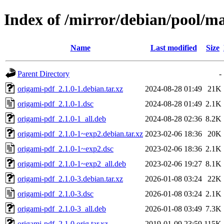
Index of /mirror/debian/pool/m
Name
Last modified
Size
Parent Directory
-
origami-pdf_2.1.0-1.debian.tar.xz
2024-08-28 01:49
21K
origami-pdf_2.1.0-1.dsc
2024-08-28 01:49
2.1K
origami-pdf_2.1.0-1_all.deb
2024-08-28 02:36
8.2K
origami-pdf_2.1.0-1~exp2.debian.tar.xz
2023-02-06 18:36
20K
origami-pdf_2.1.0-1~exp2.dsc
2023-02-06 18:36
2.1K
origami-pdf_2.1.0-1~exp2_all.deb
2023-02-06 19:27
8.1K
origami-pdf_2.1.0-3.debian.tar.xz
2026-01-08 03:24
22K
origami-pdf_2.1.0-3.dsc
2026-01-08 03:24
2.1K
origami-pdf_2.1.0-3_all.deb
2026-01-08 03:49
7.3K
origami-pdf_2.1.0.orig.tar.xz
2019-01-09 23:59
115K