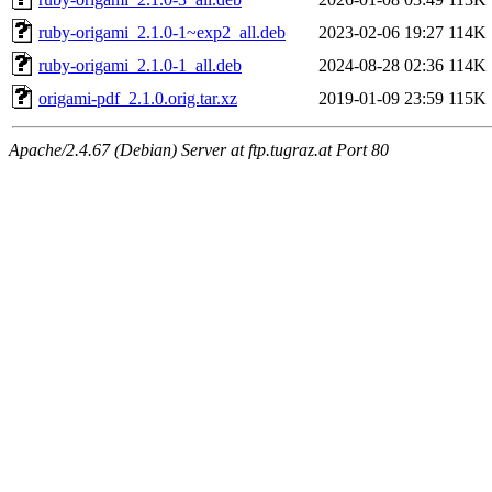
ruby-origami_2.1.0-1~exp2_all.deb
2023-02-06 19:27
114K
ruby-origami_2.1.0-1_all.deb
2024-08-28 02:36
114K
origami-pdf_2.1.0.orig.tar.xz
2019-01-09 23:59
115K
Apache/2.4.67 (Debian) Server at ftp.tugraz.at Port 80