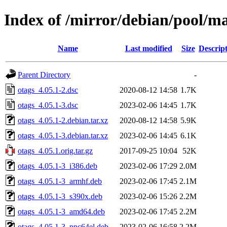
Index of /mirror/debian/pool/ma
Name
Last modified
Size
Descrip
Parent Directory
-
otags_4.05.1-2.dsc
2020-08-12 14:58
1.7K
otags_4.05.1-3.dsc
2023-02-06 14:45
1.7K
otags_4.05.1-2.debian.tar.xz
2020-08-12 14:58
5.9K
otags_4.05.1-3.debian.tar.xz
2023-02-06 14:45
6.1K
otags_4.05.1.orig.tar.gz
2017-09-25 10:04
52K
otags_4.05.1-3_i386.deb
2023-02-06 17:29
2.0M
otags_4.05.1-3_armhf.deb
2023-02-06 17:45
2.1M
otags_4.05.1-3_s390x.deb
2023-02-06 15:26
2.2M
otags_4.05.1-3_amd64.deb
2023-02-06 17:45
2.2M
otags_4.05.1-3_ppc64el.deb
2023-02-06 16:58
2.2M