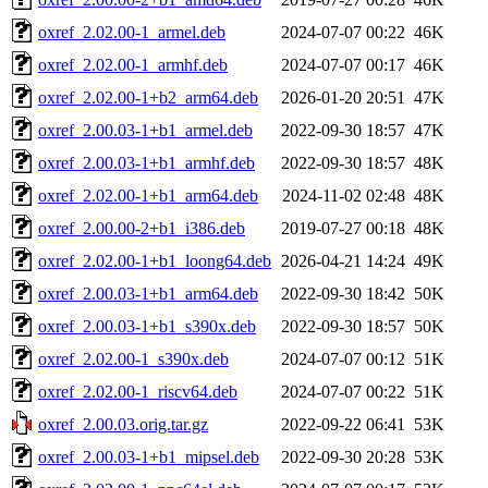
oxref_2.02.00-1_armel.deb
2024-07-07 00:22
46K
oxref_2.02.00-1_armhf.deb
2024-07-07 00:17
46K
oxref_2.02.00-1+b2_arm64.deb
2026-01-20 20:51
47K
oxref_2.00.03-1+b1_armel.deb
2022-09-30 18:57
47K
oxref_2.00.03-1+b1_armhf.deb
2022-09-30 18:57
48K
oxref_2.02.00-1+b1_arm64.deb
2024-11-02 02:48
48K
oxref_2.00.00-2+b1_i386.deb
2019-07-27 00:18
48K
oxref_2.02.00-1+b1_loong64.deb
2026-04-21 14:24
49K
oxref_2.00.03-1+b1_arm64.deb
2022-09-30 18:42
50K
oxref_2.00.03-1+b1_s390x.deb
2022-09-30 18:57
50K
oxref_2.02.00-1_s390x.deb
2024-07-07 00:12
51K
oxref_2.02.00-1_riscv64.deb
2024-07-07 00:22
51K
oxref_2.00.03.orig.tar.gz
2022-09-22 06:41
53K
oxref_2.00.03-1+b1_mipsel.deb
2022-09-30 20:28
53K