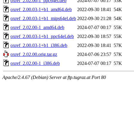
oxref_2.02.00-1_ppc64el.deb
2024-07-07 00:17
53K
oxref_2.00.03-1+b1_amd64.deb
2022-09-30 18:41
54K
oxref_2.00.03-1+b1_mips64el.deb
2022-09-30 21:28
54K
oxref_2.02.00-1_amd64.deb
2024-07-07 00:17
55K
oxref_2.00.03-1+b1_ppc64el.deb
2022-09-30 18:57
55K
oxref_2.00.03-1+b1_i386.deb
2022-09-30 18:41
57K
oxref_2.02.00.orig.tar.gz
2024-07-06 23:57
57K
oxref_2.02.00-1_i386.deb
2024-07-07 00:17
57K
Apache/2.4.67 (Debian) Server at ftp.tugraz.at Port 80