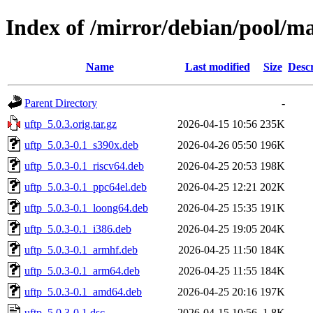
Index of /mirror/debian/pool/ma
Name
Last modified
Size
Descr
Parent Directory
-
uftp_5.0.3.orig.tar.gz
2026-04-15 10:56
235K
uftp_5.0.3-0.1_s390x.deb
2026-04-26 05:50
196K
uftp_5.0.3-0.1_riscv64.deb
2026-04-25 20:53
198K
uftp_5.0.3-0.1_ppc64el.deb
2026-04-25 12:21
202K
uftp_5.0.3-0.1_loong64.deb
2026-04-25 15:35
191K
uftp_5.0.3-0.1_i386.deb
2026-04-25 19:05
204K
uftp_5.0.3-0.1_armhf.deb
2026-04-25 11:50
184K
uftp_5.0.3-0.1_arm64.deb
2026-04-25 11:55
184K
uftp_5.0.3-0.1_amd64.deb
2026-04-25 20:16
197K
uftp_5.0.3-0.1.dsc
2026-04-15 10:56
1.8K