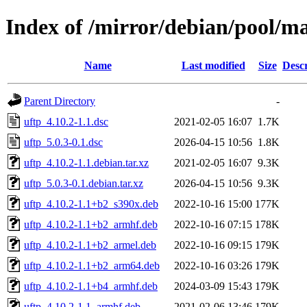
Index of /mirror/debian/pool/ma
Name
Last modified
Size
Descr
Parent Directory
-
uftp_4.10.2-1.1.dsc
2021-02-05 16:07
1.7K
uftp_5.0.3-0.1.dsc
2026-04-15 10:56
1.8K
uftp_4.10.2-1.1.debian.tar.xz
2021-02-05 16:07
9.3K
uftp_5.0.3-0.1.debian.tar.xz
2026-04-15 10:56
9.3K
uftp_4.10.2-1.1+b2_s390x.deb
2022-10-16 15:00
177K
uftp_4.10.2-1.1+b2_armhf.deb
2022-10-16 07:15
178K
uftp_4.10.2-1.1+b2_armel.deb
2022-10-16 09:15
179K
uftp_4.10.2-1.1+b2_arm64.deb
2022-10-16 03:26
179K
uftp_4.10.2-1.1+b4_armhf.deb
2024-03-09 15:43
179K
uftp_4.10.2-1.1_armhf.deb
2021-02-06 13:46
179K