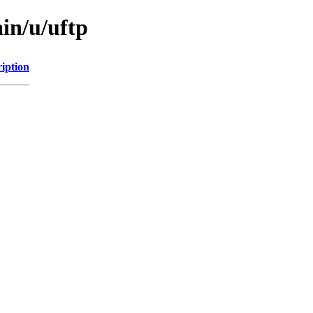
in/u/uftp
iption