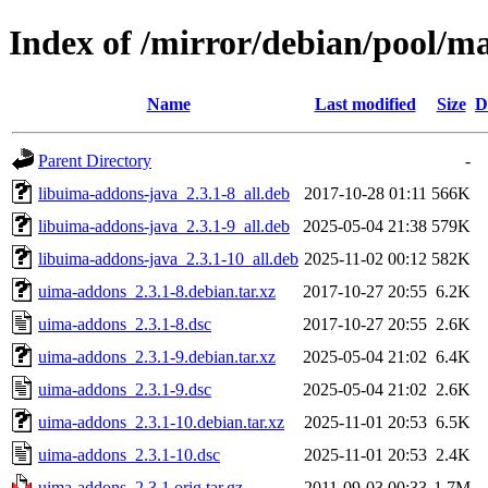
Index of /mirror/debian/pool/m
Name
Last modified
Size
D
Parent Directory
-
libuima-addons-java_2.3.1-8_all.deb
2017-10-28 01:11
566K
libuima-addons-java_2.3.1-9_all.deb
2025-05-04 21:38
579K
libuima-addons-java_2.3.1-10_all.deb
2025-11-02 00:12
582K
uima-addons_2.3.1-8.debian.tar.xz
2017-10-27 20:55
6.2K
uima-addons_2.3.1-8.dsc
2017-10-27 20:55
2.6K
uima-addons_2.3.1-9.debian.tar.xz
2025-05-04 21:02
6.4K
uima-addons_2.3.1-9.dsc
2025-05-04 21:02
2.6K
uima-addons_2.3.1-10.debian.tar.xz
2025-11-01 20:53
6.5K
uima-addons_2.3.1-10.dsc
2025-11-01 20:53
2.4K
uima-addons_2.3.1.orig.tar.gz
2011-09-03 00:33
1.7M