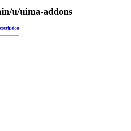
ain/u/uima-addons
escription