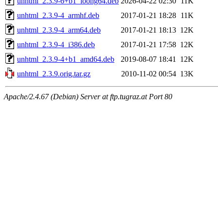
unhtml_2.3.9-6+b1_loong64.deb
2026-04-22 02:30
11K
unhtml_2.3.9-4_armhf.deb
2017-01-21 18:28
11K
unhtml_2.3.9-4_arm64.deb
2017-01-21 18:13
12K
unhtml_2.3.9-4_i386.deb
2017-01-21 17:58
12K
unhtml_2.3.9-4+b1_amd64.deb
2019-08-07 18:41
12K
unhtml_2.3.9.orig.tar.gz
2010-11-02 00:54
13K
Apache/2.4.67 (Debian) Server at ftp.tugraz.at Port 80