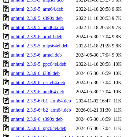
unhtml_2.3.9-5_arm64.deb
2022-11-18 20:58
9.6K
unhtml_2.3.9-5_s390x.deb
2022-11-18 20:53
9.7K
unhtml_2.3.9-5_amd64.deb
2022-11-18 20:58
9.7K
unhtml_2.3.9-6_armhf.deb
2024-05-30 17:04
9.8K
unhtml_2.3.9-5_mips64el.deb
2022-11-18 21:28
9.8K
unhtml_2.3.9-6_armel.deb
2024-05-30 17:04
9.9K
unhtml_2.3.9-5_ppc64el.deb
2022-11-18 20:58
10K
unhtml_2.3.9-6_i386.deb
2024-05-30 16:59
10K
unhtml_2.3.9-6_riscv64.deb
2024-05-30 17:04
10K
unhtml_2.3.9-6_amd64.deb
2024-05-30 17:04
10K
unhtml_2.3.9-6+b1_arm64.deb
2024-11-02 16:47
11K
unhtml_2.3.9-6+b2_arm64.deb
2026-01-21 01:30
11K
unhtml_2.3.9-6_s390x.deb
2024-05-30 16:59
11K
unhtml_2.3.9-6_ppc64el.deb
2024-05-30 17:04
11K