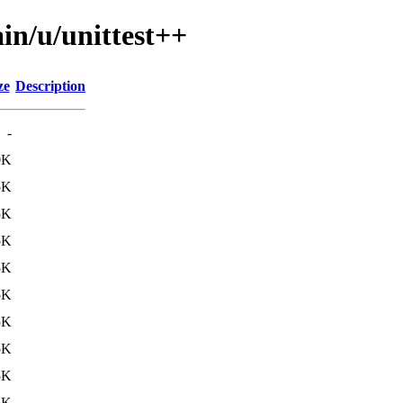
in/u/unittest++
ze
Description
-
0K
5K
5K
5K
5K
5K
5K
5K
5K
5K