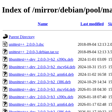
Index of /mirror/debian/pool/ma
Name
Last modified
Si
Parent Directory
unittest++_2.0.0-3.dsc
2018-09-04 12:13
2.
unittest++_2.0.0-3.debian.tar.xz
2018-09-04 12:13
3.
libunittest++-dev_2.0.0-3+b2_s390x.deb
2024-11-01 03:09
1
libunittest++-dev_2.0.0-3+b2_riscv64.deb
2024-10-31 15:15
1
libunittest++-dev_2.0.0-3+b2_arm64.deb
2024-11-02 16:58
1
libunittest++-dev_2.0.0-3+b2_i386.deb
2024-10-29 14:34
1
libunittest++-dev_2.0.0-3+b3_riscv64.deb
2026-01-18 04:30
1
libunittest++-dev_2.0.0-3+b3_s390x.deb
2026-01-18 07:40
1
libunittest++-dev_2.0.0-3+b3_arm64.deb
2026-01-17 02:48
1
libunittest++-dev_2.0.0-3+b3_i386.deb
2026-01-17 19:32
1