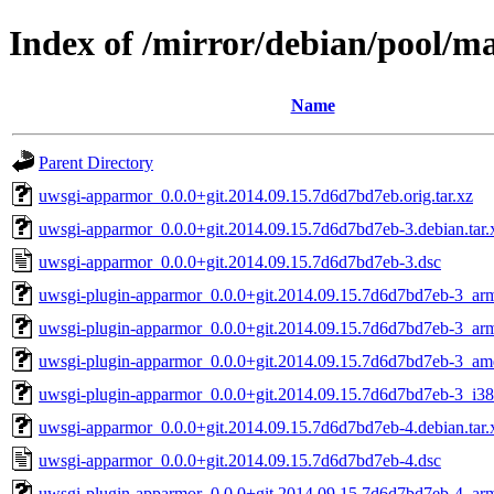
Index of /mirror/debian/pool/
Name
Parent Directory
uwsgi-apparmor_0.0.0+git.2014.09.15.7d6d7bd7eb.orig.tar.xz
uwsgi-apparmor_0.0.0+git.2014.09.15.7d6d7bd7eb-3.debian.tar.
uwsgi-apparmor_0.0.0+git.2014.09.15.7d6d7bd7eb-3.dsc
uwsgi-plugin-apparmor_0.0.0+git.2014.09.15.7d6d7bd7eb-3_ar
uwsgi-plugin-apparmor_0.0.0+git.2014.09.15.7d6d7bd7eb-3_ar
uwsgi-plugin-apparmor_0.0.0+git.2014.09.15.7d6d7bd7eb-3_a
uwsgi-plugin-apparmor_0.0.0+git.2014.09.15.7d6d7bd7eb-3_i38
uwsgi-apparmor_0.0.0+git.2014.09.15.7d6d7bd7eb-4.debian.tar.
uwsgi-apparmor_0.0.0+git.2014.09.15.7d6d7bd7eb-4.dsc
uwsgi-plugin-apparmor_0.0.0+git.2014.09.15.7d6d7bd7eb-4_ar