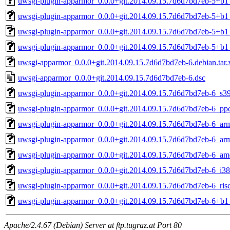
uwsgi-plugin-apparmor_0.0.0+git.2014.09.15.7d6d7bd7eb-5+b
uwsgi-plugin-apparmor_0.0.0+git.2014.09.15.7d6d7bd7eb-5+b
uwsgi-plugin-apparmor_0.0.0+git.2014.09.15.7d6d7bd7eb-5+b1
uwsgi-plugin-apparmor_0.0.0+git.2014.09.15.7d6d7bd7eb-5+b1
uwsgi-apparmor_0.0.0+git.2014.09.15.7d6d7bd7eb-6.debian.tar.
uwsgi-apparmor_0.0.0+git.2014.09.15.7d6d7bd7eb-6.dsc
uwsgi-plugin-apparmor_0.0.0+git.2014.09.15.7d6d7bd7eb-6_s3
uwsgi-plugin-apparmor_0.0.0+git.2014.09.15.7d6d7bd7eb-6_pp
uwsgi-plugin-apparmor_0.0.0+git.2014.09.15.7d6d7bd7eb-6_ar
uwsgi-plugin-apparmor_0.0.0+git.2014.09.15.7d6d7bd7eb-6_ar
uwsgi-plugin-apparmor_0.0.0+git.2014.09.15.7d6d7bd7eb-6_a
uwsgi-plugin-apparmor_0.0.0+git.2014.09.15.7d6d7bd7eb-6_i38
uwsgi-plugin-apparmor_0.0.0+git.2014.09.15.7d6d7bd7eb-6_ris
uwsgi-plugin-apparmor_0.0.0+git.2014.09.15.7d6d7bd7eb-6+b1
Apache/2.4.67 (Debian) Server at ftp.tugraz.at Port 80