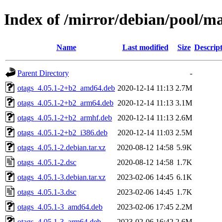
Index of /mirror/debian/pool/ma
Name
Last modified
Size
Descrip
Parent Directory
-
otags_4.05.1-2+b2_amd64.deb
2020-12-14 11:13
2.7M
otags_4.05.1-2+b2_arm64.deb
2020-12-14 11:13
3.1M
otags_4.05.1-2+b2_armhf.deb
2020-12-14 11:13
2.6M
otags_4.05.1-2+b2_i386.deb
2020-12-14 11:03
2.5M
otags_4.05.1-2.debian.tar.xz
2020-08-12 14:58
5.9K
otags_4.05.1-2.dsc
2020-08-12 14:58
1.7K
otags_4.05.1-3.debian.tar.xz
2023-02-06 14:45
6.1K
otags_4.05.1-3.dsc
2023-02-06 14:45
1.7K
otags_4.05.1-3_amd64.deb
2023-02-06 17:45
2.2M
otags_4.05.1-3_arm64.deb
2023-02-06 16:42
2.6M