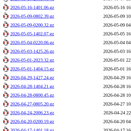
2026-05-16-1401.06.gz
2026-05-16 16
2026-05-09-0802.39.gz
2026-05-09 10
2026-05-09-0200.32.gz
2026-05-09 04
2026-05-05-1402.07.gz
2026-05-05 16
2026-05-04-0220.06.gz
2026-05-04 04
2026-05-03-1425.26.gz
2026-05-03 16
2026-05-01-2023.32.gz
2026-05-01 22
2026-05-01-1404.15.gz
2026-05-01 16
2026-04-29-1427.24.gz
2026-04-29 16
2026-04-28-1404.21.gz
2026-04-28 16
2026-04-28-0800.45.gz
2026-04-28 10
2026-04-27-0805.20.gz
2026-04-27 10
2026-04-24-2006.23.gz
2026-04-24 22
2026-04-20-0200.19.gz
2026-04-20 04
2026-04-17-1401.18.gz
2026-04-17 16