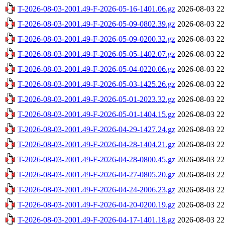
T-2026-08-03-2001.49-F-2026-05-16-1401.06.gz
2026-08-03 22
T-2026-08-03-2001.49-F-2026-05-09-0802.39.gz
2026-08-03 22
T-2026-08-03-2001.49-F-2026-05-09-0200.32.gz
2026-08-03 22
T-2026-08-03-2001.49-F-2026-05-05-1402.07.gz
2026-08-03 22
T-2026-08-03-2001.49-F-2026-05-04-0220.06.gz
2026-08-03 22
T-2026-08-03-2001.49-F-2026-05-03-1425.26.gz
2026-08-03 22
T-2026-08-03-2001.49-F-2026-05-01-2023.32.gz
2026-08-03 22
T-2026-08-03-2001.49-F-2026-05-01-1404.15.gz
2026-08-03 22
T-2026-08-03-2001.49-F-2026-04-29-1427.24.gz
2026-08-03 22
T-2026-08-03-2001.49-F-2026-04-28-1404.21.gz
2026-08-03 22
T-2026-08-03-2001.49-F-2026-04-28-0800.45.gz
2026-08-03 22
T-2026-08-03-2001.49-F-2026-04-27-0805.20.gz
2026-08-03 22
T-2026-08-03-2001.49-F-2026-04-24-2006.23.gz
2026-08-03 22
T-2026-08-03-2001.49-F-2026-04-20-0200.19.gz
2026-08-03 22
T-2026-08-03-2001.49-F-2026-04-17-1401.18.gz
2026-08-03 22