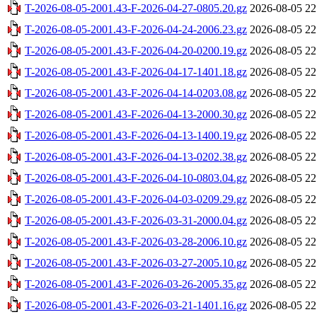
T-2026-08-05-2001.43-F-2026-04-27-0805.20.gz
2026-08-05 22
T-2026-08-05-2001.43-F-2026-04-24-2006.23.gz
2026-08-05 22
T-2026-08-05-2001.43-F-2026-04-20-0200.19.gz
2026-08-05 22
T-2026-08-05-2001.43-F-2026-04-17-1401.18.gz
2026-08-05 22
T-2026-08-05-2001.43-F-2026-04-14-0203.08.gz
2026-08-05 22
T-2026-08-05-2001.43-F-2026-04-13-2000.30.gz
2026-08-05 22
T-2026-08-05-2001.43-F-2026-04-13-1400.19.gz
2026-08-05 22
T-2026-08-05-2001.43-F-2026-04-13-0202.38.gz
2026-08-05 22
T-2026-08-05-2001.43-F-2026-04-10-0803.04.gz
2026-08-05 22
T-2026-08-05-2001.43-F-2026-04-03-0209.29.gz
2026-08-05 22
T-2026-08-05-2001.43-F-2026-03-31-2000.04.gz
2026-08-05 22
T-2026-08-05-2001.43-F-2026-03-28-2006.10.gz
2026-08-05 22
T-2026-08-05-2001.43-F-2026-03-27-2005.10.gz
2026-08-05 22
T-2026-08-05-2001.43-F-2026-03-26-2005.35.gz
2026-08-05 22
T-2026-08-05-2001.43-F-2026-03-21-1401.16.gz
2026-08-05 22